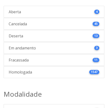
Aberta
4
Cancelada
45
Deserta
13
Em andamento
3
Fracassada
11
Homologada
1547
Modalidade