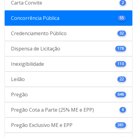
Carta Convite
2
Concorrência Pública
55
Credenciamento Público
32
Dispensa de Licitação
178
Inexigibilidade
110
Leilão
22
Pregão
646
Pregão Cota a Parte (25% ME e EPP)
6
Pregão Exclusivo ME e EPP
361