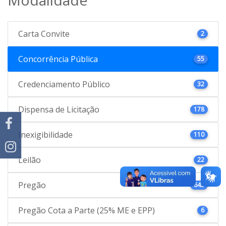
Carta Convite
2
Concorrência Pública
55
Credenciamento Público
32
Dispensa de Licitação
178
Inexigibilidade
110
Leilão
22
Pregão
645
Pregão Cota a Parte (25% ME e EPP)
6