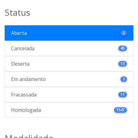
Status
Aberta
2
Cancelada
45
Deserta
13
Em andamento
3
Fracassada
11
Homologada
1547
Modalidade