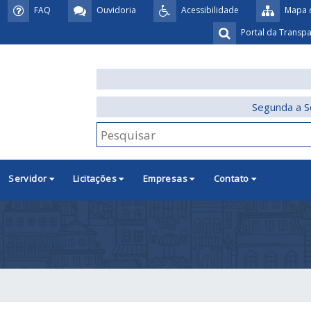
FAQ
Ouvidoria
Acessibilidade
Mapa d
Portal da Transp
Segunda a S
Servidor
Licitações
Empresas
Contato