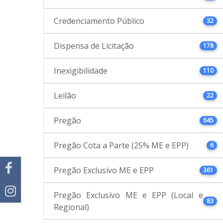
Credenciamento Público
32
Dispensa de Licitação
178
Inexigibilidade
110
Leilão
22
Pregão
645
Pregão Cota a Parte (25% ME e EPP)
6
Pregão Exclusivo ME e EPP
361
Pregão Exclusivo ME e EPP (Local e
83
Regional)