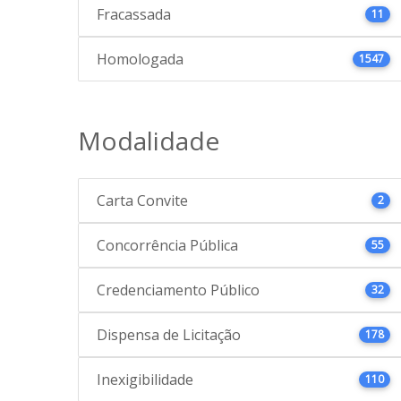
Fracassada
11
Homologada
1547
Modalidade
Carta Convite
2
Concorrência Pública
55
Credenciamento Público
32
Dispensa de Licitação
178
Inexigibilidade
110