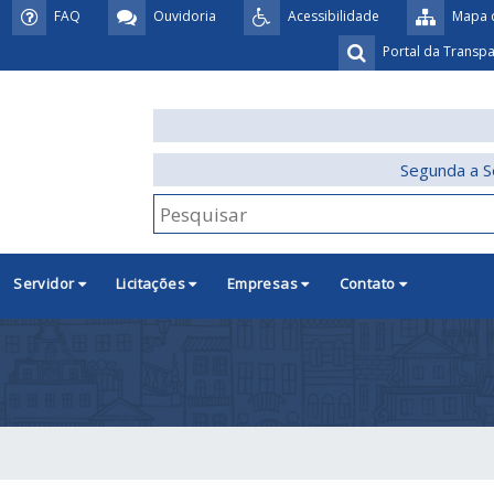
FAQ
Ouvidoria
Acessibilidade
Mapa d
Portal da Transp
Segunda a S
Servidor
Licitações
Empresas
Contato