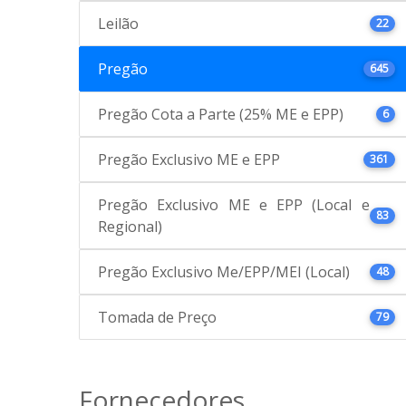
Leilão
22
Pregão
645
Pregão Cota a Parte (25% ME e EPP)
6
Pregão Exclusivo ME e EPP
361
Pregão Exclusivo ME e EPP (Local e
83
Regional)
Pregão Exclusivo Me/EPP/MEI (Local)
48
Tomada de Preço
79
Fornecedores