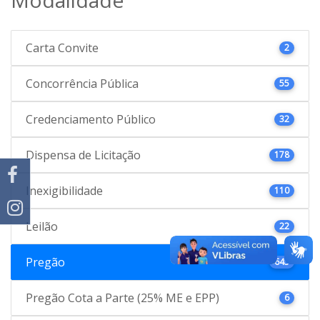
Carta Convite
2
Concorrência Pública
55
Credenciamento Público
32
Dispensa de Licitação
178
Inexigibilidade
110
Leilão
22
Pregão
645
Pregão Cota a Parte (25% ME e EPP)
6