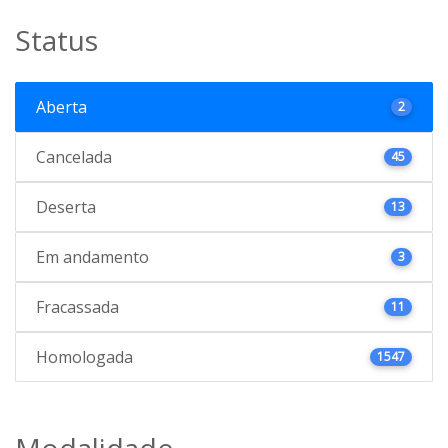
Status
Aberta
2
Cancelada
45
Deserta
13
Em andamento
3
Fracassada
11
Homologada
1547
Modalidade