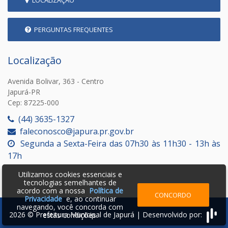
PERGUNTAS FREQUENTES
Localização
Avenida Bolivar, 363 - Centro
Japurá-PR
Cep: 87225-000
(44) 3635-1327
faleconosco@japura.pr.gov.br
Segunda a Sexta-Feira das 07h30 às 11h30 - 13h às
17h
Utilizamos cookies essenciais e
tecnologias semelhantes de
acordo com a nossa
Política de
CONCORDO
Privacidade
e, ao continuar
navegando, você concorda com
2026 © Prefeitura Municipal de Japurá | Desenvolvido por:
estas condições.