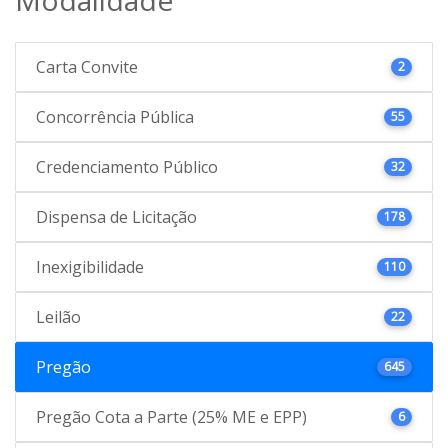
Carta Convite
2
Concorrência Pública
55
Credenciamento Público
32
Dispensa de Licitação
178
Inexigibilidade
110
Leilão
22
Pregão
645
Pregão Cota a Parte (25% ME e EPP)
6