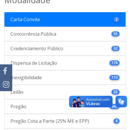
Carta Convite
2
Concorrência Pública
55
Credenciamento Público
32
Dispensa de Licitação
178
Inexigibilidade
110
Leilão
22
Pregão
646
Pregão Cota a Parte (25% ME e EPP)
6