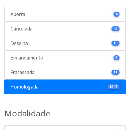
Aberta
4
Cancelada
45
Deserta
13
Em andamento
3
Fracassada
11
Homologada
1547
Modalidade