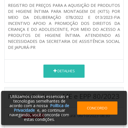
REGISTRO DE PREÇOS PARA A AQUISIÇÃO DE PRODUTOS
DE HIGIENE ÍNTIMA PARA MONTAGEM DE (KITS) POR
MEIO DA DELIBERAÇÃO 078/2022 E 013/2023-FIA
INCENTIVO APOIO A PROMOÇÃO DOS DIREITOS DA
CRIANÇA E DO ADOLESCENTE, POR MEIO DO ACESSO A
PRODUTOS DE HIGIENE ÍNTIMA. ATENDENDO AS
NECESSIDADES DA SECRETARIA DE ASSISTÊNCIA SOCIAL
DE JAPURÁ-PR
DETALHES
Pregão Exclusivo ME e EPP 80/2023
Utilizamos cookies essenciais e
tecnologias semelhantes de
acordo com a nossa
Política de
CONCORDO
Privacidade
e, ao continuar
navegando, você concorda com
Status:
Abertura:
06/10/2023 08:30
Homologada
estas condições.