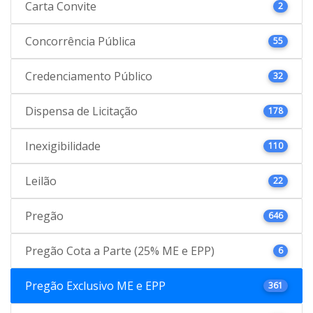
Carta Convite
2
Concorrência Pública
55
Credenciamento Público
32
Dispensa de Licitação
178
Inexigibilidade
110
Leilão
22
Pregão
646
Pregão Cota a Parte (25% ME e EPP)
6
Pregão Exclusivo ME e EPP
361