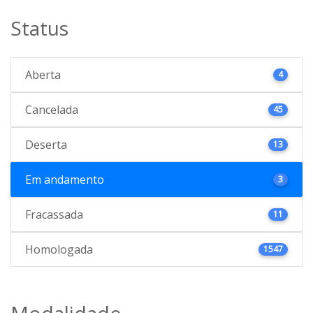
Status
Aberta
4
Cancelada
45
Deserta
13
Em andamento
3
Fracassada
11
Homologada
1547
Modalidade