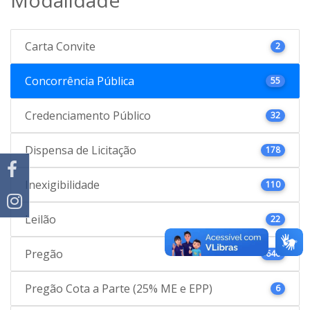
Carta Convite
2
Concorrência Pública
55
Credenciamento Público
32
Dispensa de Licitação
178
Inexigibilidade
110
Leilão
22
Pregão
646
Pregão Cota a Parte (25% ME e EPP)
6