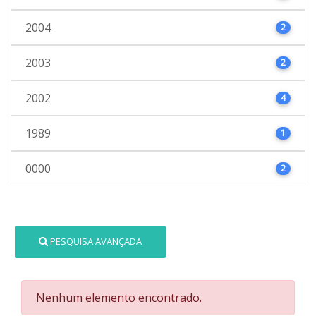
2004
2
2003
2
2002
4
1989
1
0000
2
PESQUISA AVANÇADA
Nenhum elemento encontrado.