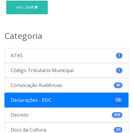
2008
ANO:
Categoria
ATAS
1
Código Tributário Municipal
1
Convocação Audiências
46
Declarações - ESIC
10
Decreto
903
Docs da Cultura
20