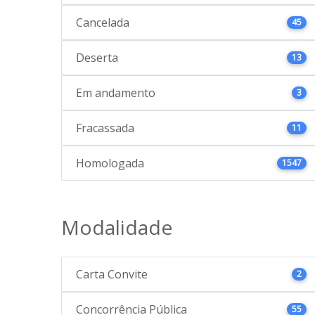
Cancelada
45
Deserta
13
Em andamento
3
Fracassada
11
Homologada
1547
Modalidade
Carta Convite
2
Concorrência Pública
55