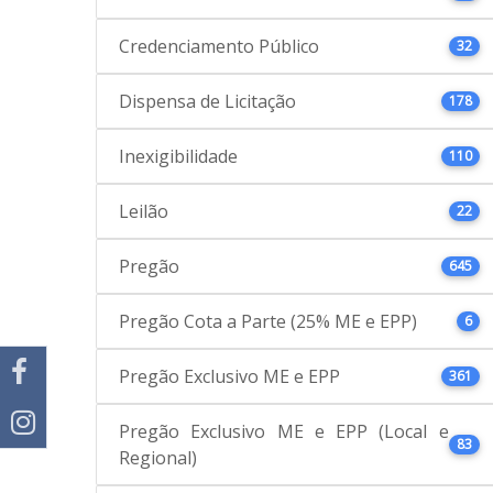
Credenciamento Público
32
Dispensa de Licitação
178
Inexigibilidade
110
Leilão
22
Pregão
645
Pregão Cota a Parte (25% ME e EPP)
6
Pregão Exclusivo ME e EPP
361
Pregão Exclusivo ME e EPP (Local e
83
Regional)