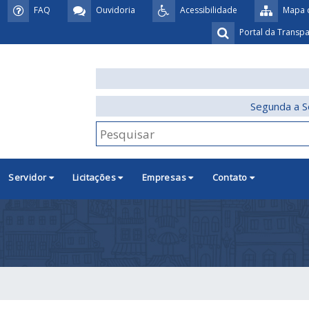
FAQ
Ouvidoria
Acessibilidade
Mapa d
Portal da Transp
Segunda a S
Servidor
Licitações
Empresas
Contato