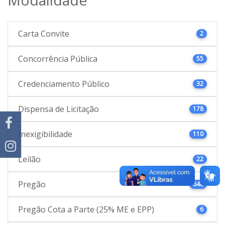
Carta Convite
2
Concorrência Pública
55
Credenciamento Público
32
Dispensa de Licitação
178
Inexigibilidade
110
Leilão
22
Pregão
646
Pregão Cota a Parte (25% ME e EPP)
6