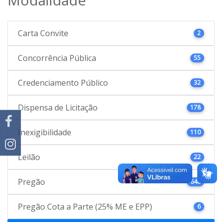
Carta Convite
2
Concorrência Pública
55
Credenciamento Público
32
Dispensa de Licitação
178
Inexigibilidade
110
Leilão
22
Pregão
646
Pregão Cota a Parte (25% ME e EPP)
6