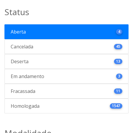
Status
Aberta
4
Cancelada
45
Deserta
13
Em andamento
3
Fracassada
11
Homologada
1547
Modalidade