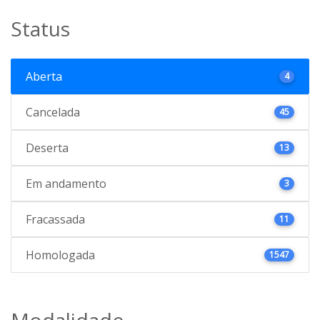
Status
Aberta
4
Cancelada
45
Deserta
13
Em andamento
3
Fracassada
11
Homologada
1547
Modalidade