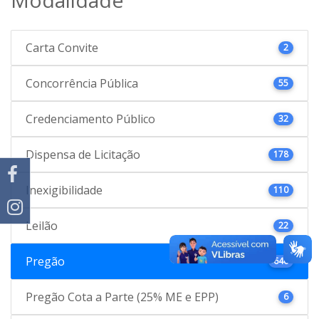
Carta Convite
2
Concorrência Pública
55
Credenciamento Público
32
Dispensa de Licitação
178
Inexigibilidade
110
Leilão
22
Pregão
646
Pregão Cota a Parte (25% ME e EPP)
6