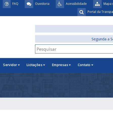
FAQ
Ouvidoria
Acessibilidade
Mapa d
Portal da Transp
Segunda a S
Servidor
Licitações
Empresas
Contato