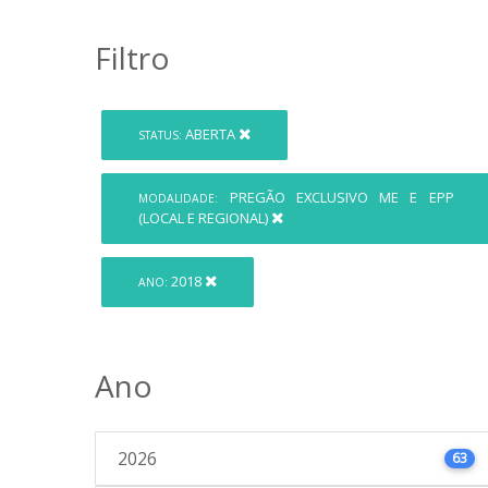
Filtro
ABERTA
STATUS:
PREGÃO EXCLUSIVO ME E EPP
MODALIDADE:
(LOCAL E REGIONAL)
2018
ANO:
Ano
2026
63