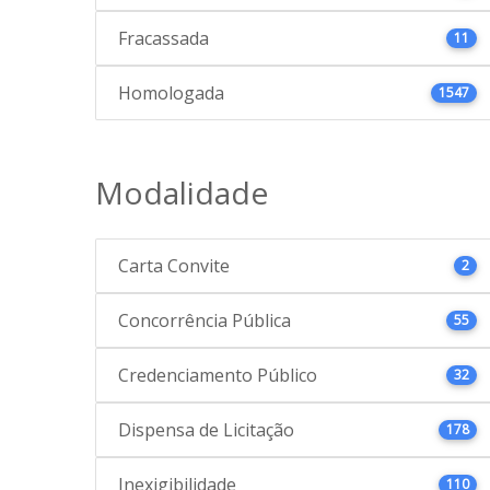
Fracassada
11
Homologada
1547
Modalidade
Carta Convite
2
Concorrência Pública
55
Credenciamento Público
32
Dispensa de Licitação
178
Inexigibilidade
110